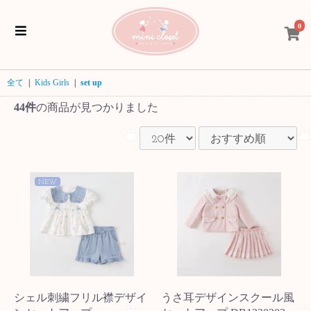
0
全て
|
Kids Girls
|
set up
44件
の商品が見つかりました
NEW
シェル刺繍フリル襟デザイ
うさ耳デザインスクール風